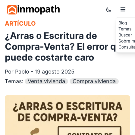
Skip to main content
Toggle them
ARTÍCULO
Blog
Temas
¿Arras o Escritura de
Buscar
Sobre m
Compra-Venta? El error que
Consult
puede costarte caro
Por Pablo - 19 agosto 2025
Temas:
Venta vivienda
Compra vivienda