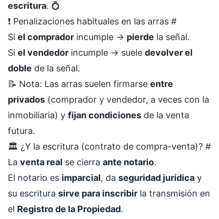
escritura
. 💍
❗ Penalizaciones habituales en las arras
#
Si
el comprador
incumple →
pierde
la señal.
Si
el vendedor
incumple → suele
devolver el
doble
de la señal.
📝 Nota: Las arras suelen firmarse
entre
privados
(comprador y vendedor, a veces con la
inmobiliaria) y
fijan condiciones
de la venta
futura.
🏛️ ¿Y la escritura (contrato de compra-venta)?
#
La
venta real
se cierra
ante notario
.
El notario es
imparcial
, da
seguridad jurídica
y
su escritura
sirve para inscribir
la transmisión en
el
Registro de la Propiedad
.