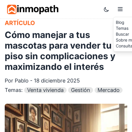
Skip to main content
Toggle them
ARTÍCULO
Blog
Temas
Cómo manejar a tus
Buscar
Sobre m
mascotas para vender tu
Consult
piso sin complicaciones y
maximizando el interés
Por Pablo - 18 diciembre 2025
Temas:
Venta vivienda
Gestión
Mercado