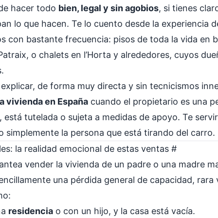
ede hacer todo
bien, legal y sin agobios
, si tienes cla
an lo que hacen. Te lo cuento desde la experiencia del
 con bastante frecuencia: pisos de toda la vida en 
Patraix, o chalets en l’Horta y alrededores, cuyos d
.
a explicar, de forma muy directa y sin tecnicismos inn
na vivienda en España
cuando el propietario es una 
stá tutelada o sujeta a medidas de apoyo. Te servirá 
 o simplemente la persona que está tirando del carro.
es: la realidad emocional de estas ventas
#
lantea vender la vivienda de un padre o una madre m
sencillamente una pérdida general de capacidad, rara 
mo:
na
residencia
o con un hijo, y la casa está vacía.