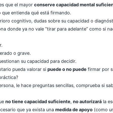
 es que el mayor
conserve capacidad mental suficie
o que entienda qué está firmando.
ioro cognitivo, dudas sobre su capacidad o diagnós
a donde ya no vale “tirar para adelante” como si nada
r.
erado o grave.
estionan su capacidad para decidir.
tario pueda valorar si
puede o no puede
firmar por s
práctica?
persona, le hace preguntas sencillas, comprueba si sa
que
no tiene capacidad suficiente
,
no autorizará
la es
ecesario que ya exista una
medida de apoyo
(como una