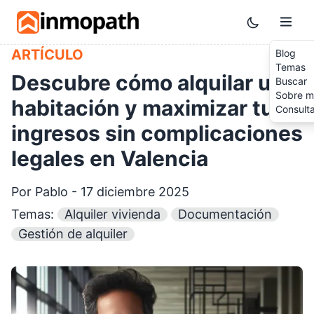
Skip to main content
Toggle them
ARTÍCULO
Blog
Temas
Descubre cómo alquilar una
Buscar
Sobre m
habitación y maximizar tus
Consult
ingresos sin complicaciones
legales en Valencia
Por Pablo - 17 diciembre 2025
Temas:
Alquiler vivienda
Documentación
Gestión de alquiler