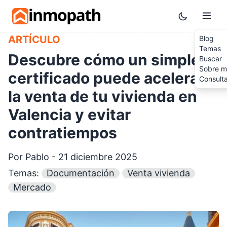
Skip to main content
Toggle them
ARTÍCULO
Blog
Temas
Descubre cómo un simple
Buscar
Sobre m
certificado puede acelerar
Consult
la venta de tu vivienda en
Valencia y evitar
contratiempos
Por Pablo - 21 diciembre 2025
Temas:
Documentación
Venta vivienda
Mercado