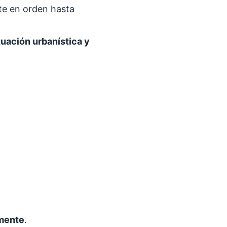
nte en orden hasta
tuación urbanística y
amente
.