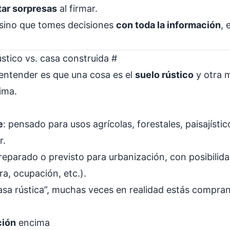
tar sorpresas
al firmar.
, sino que tomes decisiones
con toda la información
, 
rústico vs. casa construida
#
entender es que una cosa es el
suelo rústico
y otra m
ima.
e
: pensado para usos agrícolas, forestales, paisajístic
r.
preparado o previsto para urbanización, con posibilida
ra, ocupación, etc.).
a rústica”, muchas veces en realidad estás compra
ción
encima