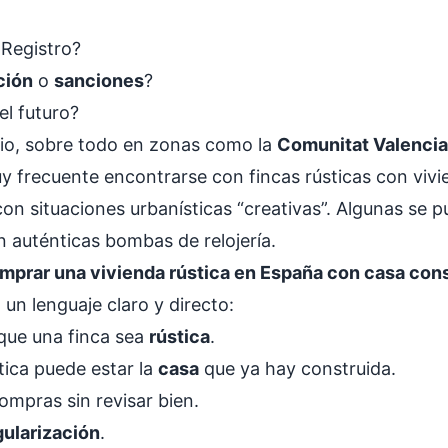
 Registro?
ción
o
sanciones
?
el futuro?
rio, sobre todo en zonas como la
Comunitat Valenci
uy frecuente encontrarse con fincas rústicas con viv
on situaciones urbanísticas “creativas”. Algunas se 
on auténticas bombas de relojería.
mprar una vivienda rústica en España con casa con
 un lenguaje claro y directo:
 que una finca sea
rústica
.
tica puede estar la
casa
que ya hay construida.
mpras sin revisar bien.
gularización
.