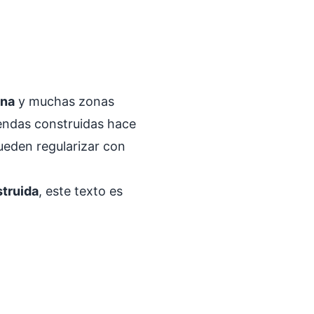
ana
y muchas zonas
iendas construidas hace
pueden regularizar con
struida
, este texto es