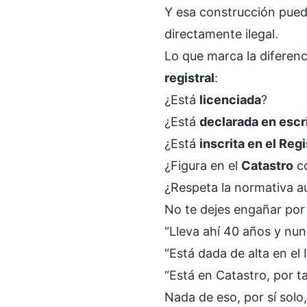
Y esa construcción puede
directamente ilegal.
Lo que marca la diferenci
registral
:
¿Está
licenciada
?
¿Está
declarada en escr
¿Está
inscrita en el Reg
¿Figura en el
Catastro
co
¿Respeta la normativa a
No te dejes engañar por
“Lleva ahí 40 años y nu
“Está dada de alta en el I
“Está en Catastro, por t
Nada de eso, por sí solo