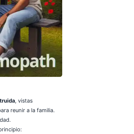
truida
, vistas
ra reunir a la familia.
udad.
principio: