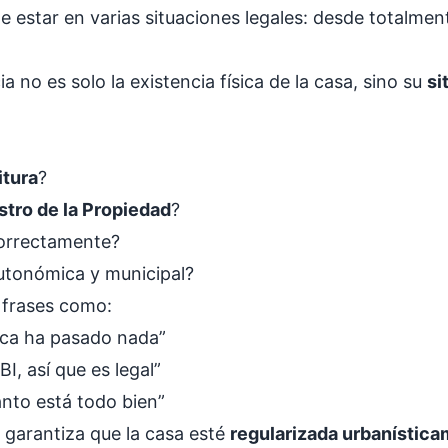
 estar en varias situaciones legales: desde totalme
a no es solo la existencia física de la casa, sino su
si
itura
?
istro de la Propiedad
?
rrectamente?
utonómica y municipal?
 frases como:
nca ha pasado nada”
BI, así que es legal”
anto está todo bien”
, garantiza que la casa esté
regularizada urbanístic