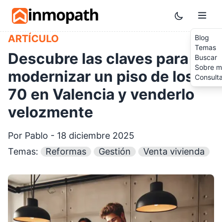
Skip to main content
Toggle them
ARTÍCULO
Blog
Temas
Descubre las claves para
Buscar
Sobre m
modernizar un piso de los
Consult
70 en Valencia y venderlo
velozmente
Por Pablo - 18 diciembre 2025
Temas:
Reformas
Gestión
Venta vivienda