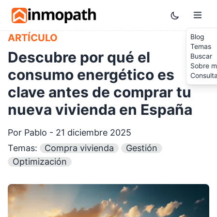
Skip to main content
Toggle them
ARTÍCULO
Blog
Temas
Descubre por qué el
Buscar
Sobre m
consumo energético es
Consult
clave antes de comprar tu
nueva vivienda en España
Por Pablo - 21 diciembre 2025
Temas:
Compra vivienda
Gestión
Optimización