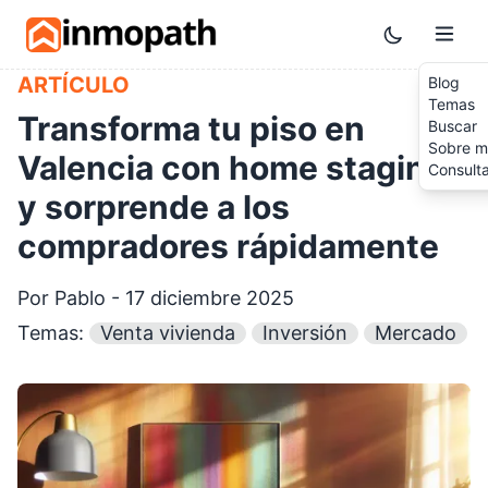
Skip to main content
Toggle them
ARTÍCULO
Blog
Temas
Transforma tu piso en
Buscar
Sobre m
Valencia con home staging
Consult
y sorprende a los
compradores rápidamente
Por Pablo - 17 diciembre 2025
Temas:
Venta vivienda
Inversión
Mercado