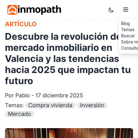
Skip to main content
Toggle them
ARTÍCULO
Blog
Temas
Descubre la revolución del
Buscar
Sobre m
mercado inmobiliario en
Consult
Valencia y las tendencias
hacia 2025 que impactan tu
futuro
Por Pablo - 17 diciembre 2025
Temas:
Compra vivienda
Inversión
Mercado