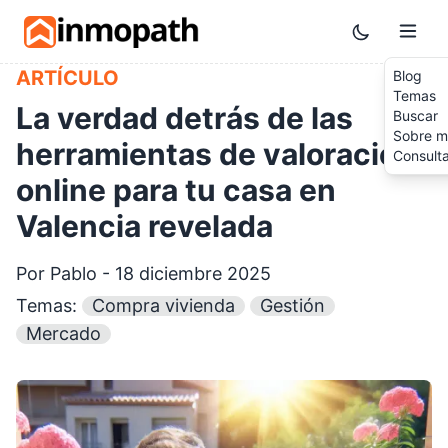
Skip to main content
Toggle them
ARTÍCULO
Blog
Temas
La verdad detrás de las
Buscar
Sobre m
herramientas de valoración
Consult
online para tu casa en
Valencia revelada
Por Pablo - 18 diciembre 2025
Temas:
Compra vivienda
Gestión
Mercado