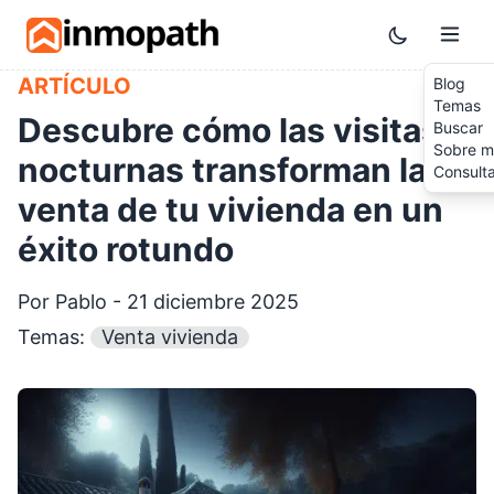
Skip to main content
Toggle them
ARTÍCULO
Blog
Temas
Descubre cómo las visitas
Buscar
Sobre m
nocturnas transforman la
Consult
venta de tu vivienda en un
éxito rotundo
Por Pablo - 21 diciembre 2025
Temas:
Venta vivienda